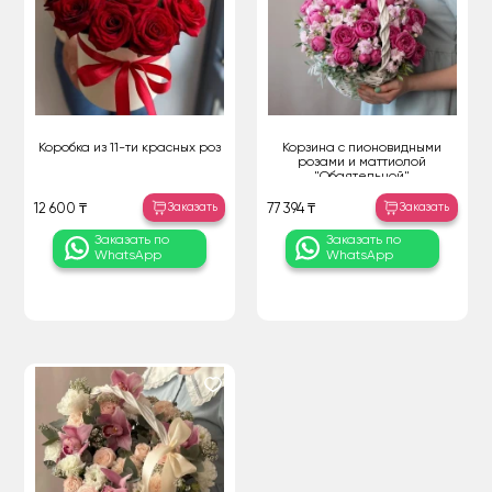
Коробка из 11-ти красных роз
Корзина с пионовидными
розами и маттиолой
"Обаятельной"
Заказать
Заказать
12 600 ₸
77 394 ₸
Заказать по
Заказать по
WhatsApp
WhatsApp