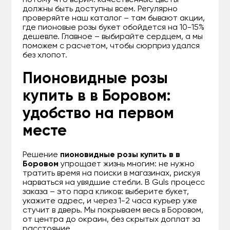
потому что верим: качественные цветы
должны быть доступны всем. Регулярно
проверяйте наш каталог – там бывают акции,
где пионовые розы букет обойдется на 10-15%
дешевле. Главное – выбирайте сердцем, а мы
поможем с расчетом, чтобы сюрприз удался
без хлопот.
Пионовидные розы
купить в в Боровом:
удобство на первом
месте
Решение
пионовидные розы купить в в
Боровом
упрощает жизнь многим: не нужно
тратить время на поиски в магазинах, рискуя
нарваться на увядшие стебли. В Guls процесс
заказа – это пара кликов: выберите букет,
укажите адрес, и через 1-2 часа курьер уже
стучит в дверь. Мы покрываем весь в Боровом,
от центра до окраин, без скрытых доплат за
расстояние.