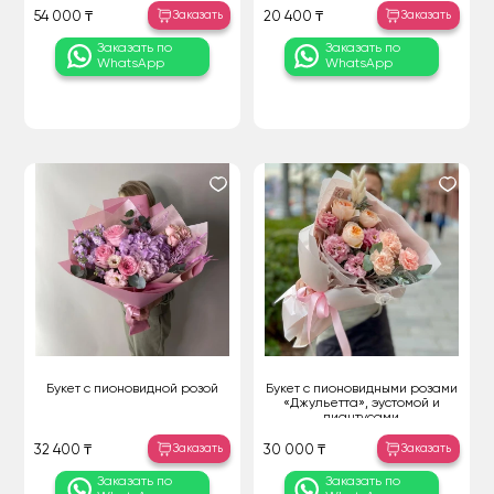
Заказать
Заказать
54 000 ₸
20 400 ₸
Заказать по
Заказать по
WhatsApp
WhatsApp
Букет с пионовидной розой
Букет с пионовидными розами
«Джульетта», эустомой и
диантусами
Заказать
Заказать
32 400 ₸
30 000 ₸
Заказать по
Заказать по