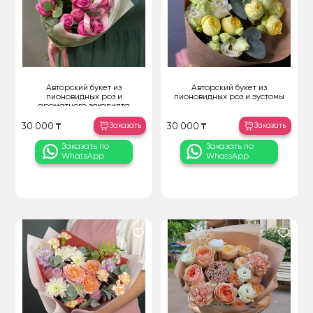
Авторский букет из
Авторский букет из
пионовидных роз и
пионовидных роз и эустомы
ароматного эвкалипта
Заказать
Заказать
30 000 ₸
30 000 ₸
Заказать по
Заказать по
WhatsApp
WhatsApp