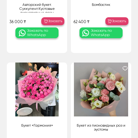
Авторский букет.
Бомбастик
Суккулент.Кустовые
пионовидные розы
Заказать
Заказать
36 000 ₸
62 400 ₸
Заказать по
Заказать по
WhatsApp
WhatsApp
Букет «Гармония»
Букет из пионовидных роз и
эустомы