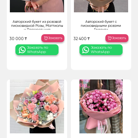
Авторский букет из розовой
Авторский букет с
пионовидной Розы, Маттиолы
пионовидными розами
и Папоротника
Гравити
Заказать
Заказать
30 000 ₸
32 400 ₸
Заказать по
Заказать по
WhatsApp
WhatsApp