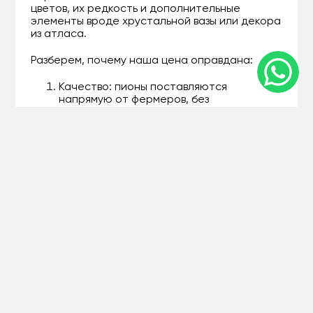
цветов, их редкость и дополнительные
элементы вроде хрустальной вазы или декора
из атласа.
Разберем, почему наша цена оправдана:
Качество: пионы поставляются
напрямую от фермеров, без
посредников, так что вы платите за
свежесть, а не за наценки.
Гибкость: используйте фильтр по
бюджету на сайте – от эконом до
премиум, чтобы не тратить лишнего.
Бонусы: при покупке от 50 тысяч –
бесплатная доставка в Боровом и мини-
сюрприз в виде саше с ароматом.
Например, за 35 тысяч тенге вы получите
букет из 15 пионов в смешанных тонах,
упакованный в крафт-бумагу – идеальный
баланс цены и эстетики. Мы прозрачны: вся
информация о составе видна в описании. Если
бюджет ограничен, спросите о сезонных
акциях – пионы в разгар цветения всегда
выгоднее.