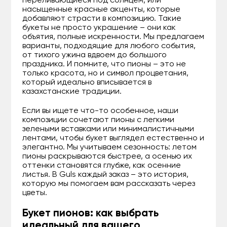
переливающиеся под солнцем, или
насыщенные красные акценты, которые
добавляют страсти в композицию. Такие
букеты не просто украшение – они как
объятия, полные искренности. Мы предлагаем
варианты, подходящие для любого события,
от тихого ужина вдвоем до большого
праздника. И помните, что пионы – это не
только красота, но и символ процветания,
который идеально вписывается в
казахстанские традиции.
Если вы ищете что-то особенное, наши
композиции сочетают пионы с легкими
зелеными вставками или минималистичными
лентами, чтобы букет выглядел естественно и
элегантно. Мы учитываем сезонность: летом
пионы раскрываются быстрее, а осенью их
оттенки становятся глубже, как осенние
листья. В Guls каждый заказ – это история,
которую мы помогаем вам рассказать через
цветы.
Букет пионов: как выбрать
идеальный для вашего