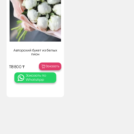
Авторский букет из белых
пион
Заказать
118 800 ₸
Заказать по
WhatsApp