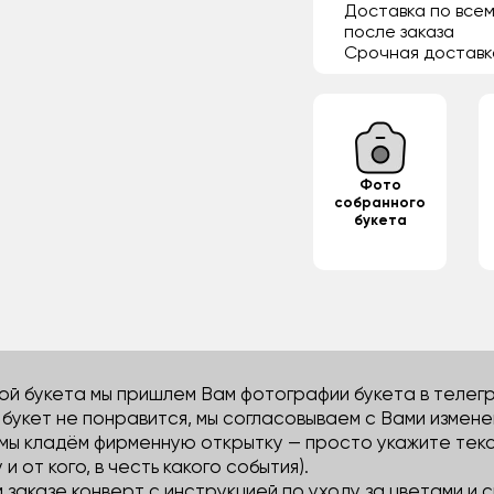
Доставка по всем
после заказа
Срочная доставк
Фото
собранного
букета
й букета мы пришлем Вам фотографии букета в телегра
м букет не понравится, мы согласовываем с Вами измене
 мы кладём фирменную открытку — просто укажите тек
 и от кого, в честь какого события).
м заказе конверт с инструкцией по уходу за цветами и