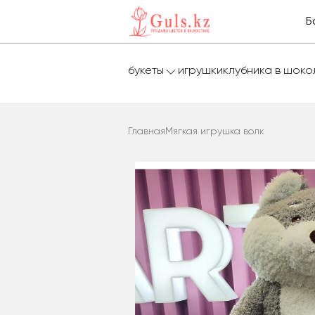
Б
букеты
игрушки
клубника в шок
Главная
Мягкая игрушка волк