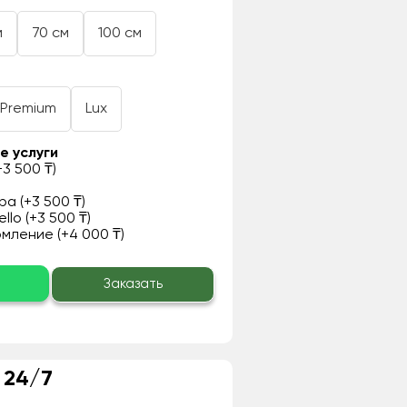
м
70 см
100 см
Premium
Lux
е услуги
3 500 ₸)
а (+3 500 ₸)
llo (+3 500 ₸)
ление (+4 000 ₸)
о
Заказать
 24/7