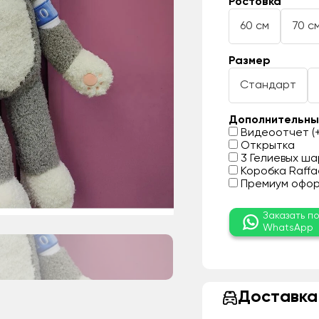
Ростовка
60 см
70 с
Размер
Стандарт
Дополнительны
Видеоотчет (+
Открытка
3 Гелиевых шар
Коробка Raffae
Премиум оформ
Заказать п
WhatsApp
Доставка