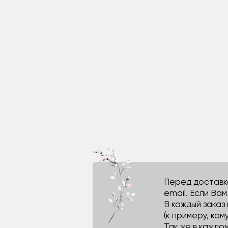
Перед доставко
email. Если Ва
В каждый заказ
(к примеру, кому
Так же в каждо