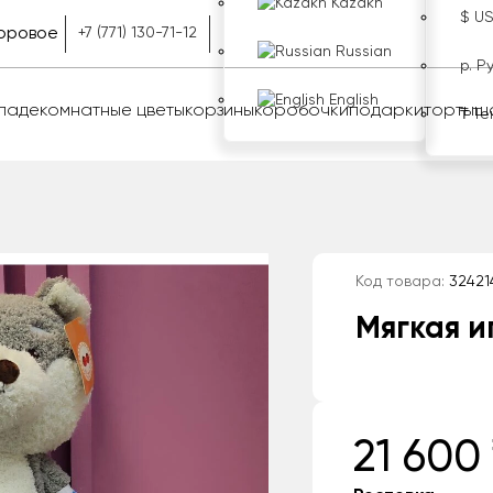
Kazakh
$ U
оровое
+7 (771) 130-71-12
Russian
р. Р
English
оладе
комнатные цветы
корзины
коробочки
подарки
торты
ш
₸ Те
Код товара:
32421
Мягкая и
21 600