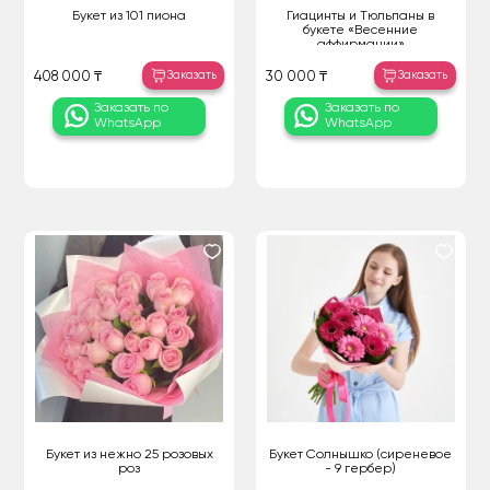
Букет из 101 пиона
Гиацинты и Тюльпаны в
букете «Весенние
аффирмации»
Заказать
Заказать
408 000 ₸
30 000 ₸
Заказать по
Заказать по
WhatsApp
WhatsApp
Букет из нежно 25 розовых
Букет Солнышко (сиреневое
роз
- 9 гербер)