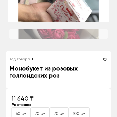
Код товара:
11
Монобукет из розовых
голландских роз
11 640 ₸
Ростовка
60 см
70 см
70 см
100 см