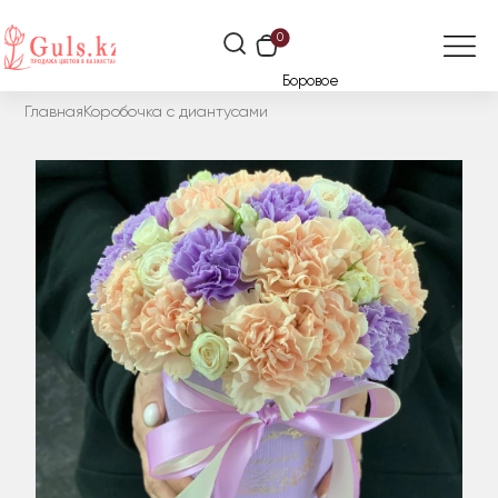
0
Боровое
Главная
Коробочка с диантусами