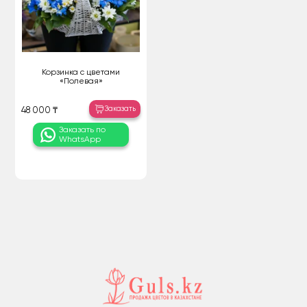
Корзинка с цветами
«Полевая»
Заказать
48 000 ₸
Заказать по
WhatsApp