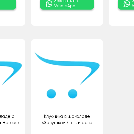
о
Заказать по
WhatsApp
ладе с
Клубника в шоколаде
 Berries»
«Золушка» 7 шт. и роза