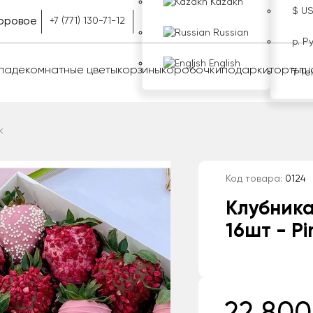
Kazakh
$ U
оровое
+7 (771) 130-71-12
Russian
р. Р
English
оладе
комнатные цветы
корзины
коробочки
подарки
торты
ш
₸ Те
k
Код товара:
0124
Клубника
16шт - Pi