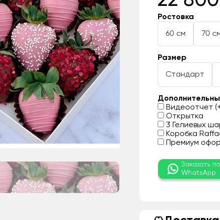
22 800
Ростовка
60 см
70 с
Размер
Стандарт
Дополнительны
Видеоотчет (+
Открытка
3 Гелиевых шар
Коробка Raffae
Премиум оформ
Заказать п
WhatsApp