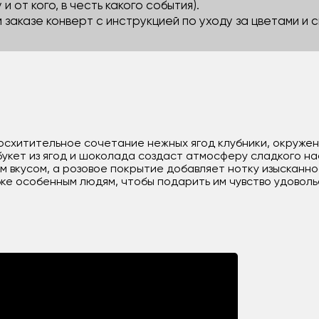
 и от кого, в честь какого события).
м заказе конверт с инструкцией по уходу за цветами и
о восхитительное сочетание нежных ягод клубники, окруж
букет из ягод и шоколада создаст атмосферу сладкого н
м вкусом, а розовое покрытие добавляет нотку изысканн
обке особенным людям, чтобы подарить им чувство удоволь