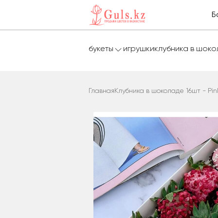
Б
букеты
игрушки
клубника в шок
Главная
Клубника в шоколаде 16шт - Pin