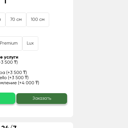
 ₸
м
70 см
100 см
Premium
Lux
е услуги
3 500 ₸)
а (+3 500 ₸)
llo (+3 500 ₸)
ление (+4 000 ₸)
о
Заказать